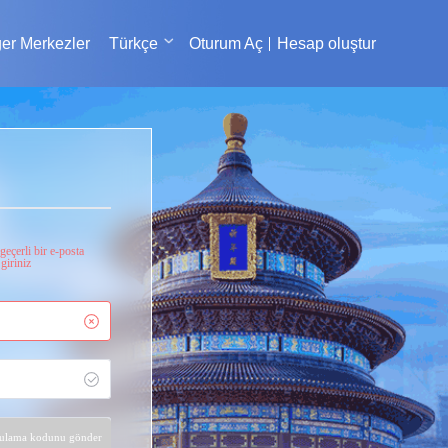
er Merkezler
Türkçe
Oturum Aç
Hesap oluştur