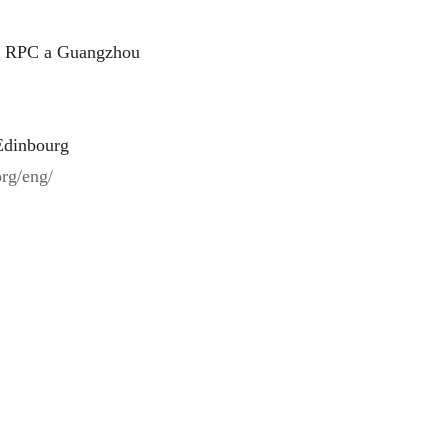
la RPC a Guangzhou
 Edinbourg
org/eng/