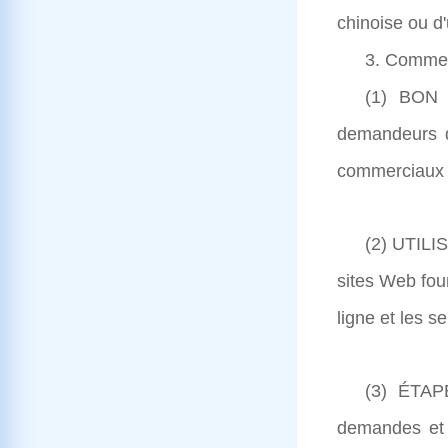
chinoise ou d
3. Commen
(1) BON 
demandeurs d
commerciaux h
(2) UTIL
sites Web four
ligne et les 
(3) ÉTAP
demandes et 