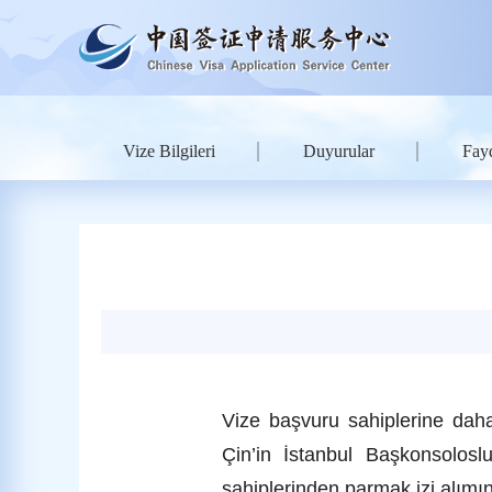
Vize Bilgileri
Duyurular
Fayd
Vize başvuru sahiplerine daha
Çin’in İstanbul Başkonsolos
sahiplerinden parmak izi alımın