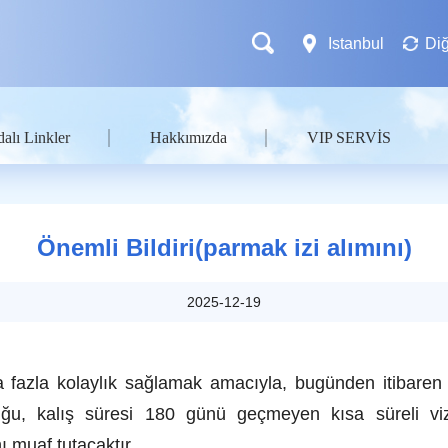
Istanbul
Diğ
alı Linkler
Hakkımızda
VIP SERVİS
Önemli Bildiri(parmak izi alımını)
2025-12-19
 fazla kolaylık sağlamak amacıyla, bugünden itibaren 
luğu, kalış süresi 180 günü geçmeyen kısa süreli v
ı muaf tutacaktır.