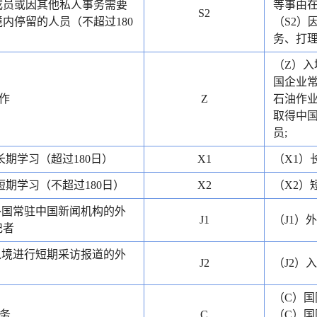
成员或因其他私人事务需要
等事由在
S2
内停留的人员（不超过180
（S2）
务、打理
（Z）入
国企业常
作
Z
石油作业
取得中
员;
长期学习（超过180日）
X1
（X1）
短期学习（不超过180日）
X2
（X2）
外国常驻中国新闻机构的外
J1
（J1）
记者
入境进行短期采访报道的外
J2
（J2）
（C）国
务
C
（C）国