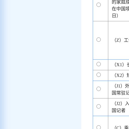
的家庭
在中国境
日）
（Z）工
（X1）
（X2）
（J1）
国常驻
（J2）
国记者
（C）乘