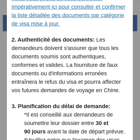
FAQ
impérativement ici pour consulter et confirmer
la liste détaillée des documents par catégorie
La magnifique Chine
de visa mise à jour.
2.
Authenticité des documents:
Les
demandeurs doivent s'assurer que tous les
documents soumis sont authentiques,
conformes et valides. La fourniture de faux
documents ou d'informations erronées
entraînera le refus du visa et pourra affecter
vos futures demandes de voyage en Chine.
Sud de la Chine
3.
Planification du délai de demande:
tes
Le bassin du Fleuve Jaune et ses 18,000km de côtes
sinueuses
*Il est conseillé aux demandeurs de
soumettre leur dossier entre
30 et
AD
90
jours
avant la date de départ prévue.
*Veuillez noter que l'examen des visas