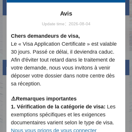
Annonces
Voir plus
Avis
Update time：2026-08-04
Guide de demande de visa chinois en ligne
2026-05-01
(Centre de Yaoundé)
Chers demandeurs de visa,
Notification des Jours Fériés et de
2025-12-29
l'Ajustement des Services pour l'Année 2026
Le « Visa Application Certificate » est valable
du China Visa Application Center Yaoundé
Notice d'ouverture du Centre de demande de
2024-02-26
30 jours. Passé ce délai, il deviendra caduc.
Visa pour la Chine à Yaoundé
Afin d'éviter tout retard dans le traitement de
Visa info
votre demande, nous vous invitons à venir
déposer votre dossier dans notre centre dès
sa réception.
Types de visas et liste de matériel
Frais de Visa
⚠️
Remarques importantes
1.
Vérification de la catégorie de visa:
Les
Exemplaire de formulaire de demande
exemptions spécifiques et les exigences
Téléchargements
documentaires varient selon le type de visa.
Nous vous prions de vous connecter