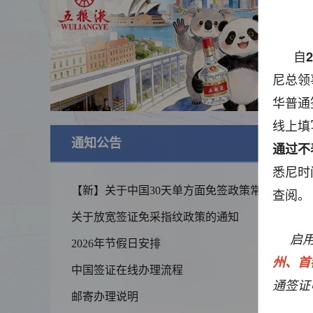
自
2
尼总领
华普通
线上填
通知公告
查
通过不
悉尼时
【新】关于中国30天单方面免签政策常见问
查阅。
题的解答
关于放宽签证免采指纹政策的通知
启
2026年节假日安排
州、首
中国签证在线办理流程
通签证
锦绣华南
邮寄办理说明
黄河流域以