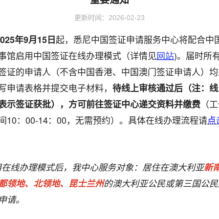
更新时间：2026-02-23
起
，悉尼中国签证申请服务中心将配合中
025
年
9
月
15
日
事馆启用中国签证在线办理模式（详情见
)。届时所
网站
签证的申请人
（不含中国香港、中国澳门签证申请人）
均
写申请表格并提交电子材料，
待线上审核通过后
（
注：线
看更多
签证信息
（工
表示签证获批），方可前往签证中心递交资料并缴费
间
10
：
00-14
：
00
，无需预约）。
具体在线办理流程请
点
2026-02-16
签证类型及材料清单
2025-12-22
费用标准
用在线办理模式后，我中心服务对象：居住在澳大利亚
新
2025-12-16
如何填写签证申请表
都领地、北领地、昆士兰州
的澳大利亚公民或第三国公民
资料下载
2025-09-08
申请。
锦绣华南
常见问题
2025-09-08
及蜿蜒曲折的1.8万公里海岸
黄河流域以及蜿蜒曲折的1.8万公