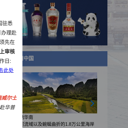
国
驻悉
有办理赴
须先在
上审核
美丽中国
作日:
击此处
南威尔士
赴华普
锦绣华南
里海岸
黄河流域以及蜿蜒曲折的1.8万公里海岸