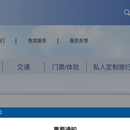
们
贵宾服务
服务反馈
交通
门票/体验
私人定制旅
知
重要通知