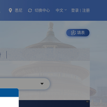
悉尼
切换中心
中文
登录
注册
填表
行
AD