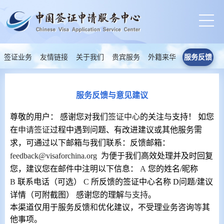
签证业务
友情链接
关于我们
贵宾服务
外籍来华
服务反馈
服务反馈与意见建议
尊敬的用户：
感谢您对我们
签证中心
的关注与支持！
如您
在
申请签证
过程中遇到问题、有改进建议或其他服务需
求，可通过以下邮箱与我们联系：反馈邮箱：
feedback@visaforchina.org
为便于我们高效处理并及时回复
您，建议您在邮件中注明以下信息：
A
您的姓名
/昵称
B
联系电话（可选）
C
所反馈的签证中心名称
D
问题
/建议
详情（可附截图） 感谢您的理解
与支持
。
本渠道仅用于服务反馈
和
优化建议，不受理业务咨询
等
其
他事项。