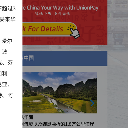
不超过
3
妥来华
、爱尔
、波
美丽中国
威、芬
加利
尼亚、
特、阿
锦绣华南
里海岸
黄河流域以及蜿蜒曲折的1.8万公里海岸