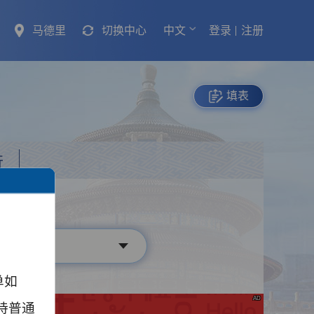
马德里
切换中心
中文
登录
注册
填表
行
单如
AD
持普通