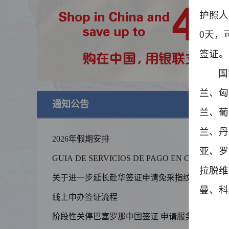
护照人
0
天，
签证。
国
兰、匈
通知公告
查
兰、葡
兰、丹
2026年假期安排
亚、罗
GUIA DE SERVICIOS DE PAGO EN CHINA
拉脱维
关于进一步延长赴华签证申请免采指纹政策
期限并扩大范围的通知
曼、科
线上申办签证流程
锦绣华南
阶段性关停巴塞罗那中国签证 申请服务中心
黄河流域以
的通知