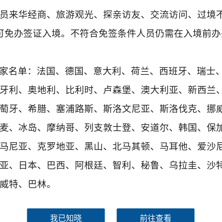
员来华经商、旅游观光、探亲访友、交流访问、过境
可免办签证入境。不符合免签条件人员仍需在入境前办
家名单：法国、德国、意大利、荷兰、西班牙、瑞士
牙利、奥地利、比利时、卢森堡、澳大利亚、新西兰
看更多
签证信息
萄牙、希腊、塞浦路斯、斯洛文尼亚、斯洛伐克、挪
麦、冰岛、摩纳哥、列支敦士登、安道尔、韩国、保
2025-11-25
签证类型及材料清单
马尼亚、克罗地亚、黑山、北马其顿、马耳他、爱沙
2026-07-01
费用标准
亚、日本、巴西、阿根廷、智利、秘鲁、乌拉圭、沙
2025-12-22
申请表样例
威特、巴林。
资料下载
2024-08-16
锦绣华南
常见问题
2024-08-04
及蜿蜒曲折的1.8万公里海岸
黄河流域以及蜿蜒曲折的1.8万公
我已知晓
前往查看