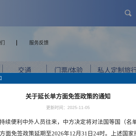
们
服务反馈
交通
门票/体验
私人定制旅
知
关于延长单方面免签政策的通知
更新时间：2025-11-05
持续便利中外人员往来，中方决定将对法国等国（名
方面免签政策延期至
2026
年
12
月
31
日
24
时。上述国家