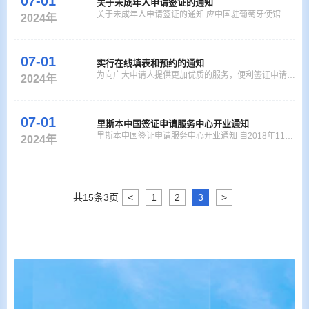
07-01
关于未成年人申请签证的通知
（以下简称签证中心）将相应正式实施在线填表和在线
关于未成年人申请签证的通知 应中国驻葡萄牙使馆要
2024年
预约。须通过签证中心申办赴华签证的申请人，应在签
求，自即日起，首次申请中国签证的未成年人，如果父
证中心网站（www
母一方或双方具有或曾经具有中国国籍，除基本材料
外，还需提供以下材料之一： 1. 申请人本人的中国护
07-01
实行在线填表和预约的通知
照原件或已注销中国护照身份资料页复印件 2. 申请人
为向广大申请人提供更加优质的服务，便利签证申请递
2024年
出生时，父母双方持有的当地身份证件正反面复印件
交，自2019年1月1日起，签证申请中心将启用在线填
里斯本中国签
表和在线预约服务。向签证申请中心递交签证申请的申
请人，通过新版网站的在线填表和在线预约模块，提前
07-01
里斯本中国签证申请服务中心开业通知
完成签证申请表在线填写并预约签证申请递交时段。申
里斯本中国签证申请服务中心开业通知 自2018年11月
2024年
请人完成在线填表后，打印出纸质签证申请表并签字，
7日起，持普通护照办理中国签证者，请到里斯本中国
连同其他相关签
签证申请服务中心提交申请，签证申请中心仅接受单项
邮寄申请。 地址：Avenida de Antonio Augusto de A
guiar No.130,Quinto Andar, Lisboa,1050-020电话：2
共
15
条
3
页
<
1
2
3
>
13540884传真：213520456电子邮箱：lisboncentre
@visaforchina.o