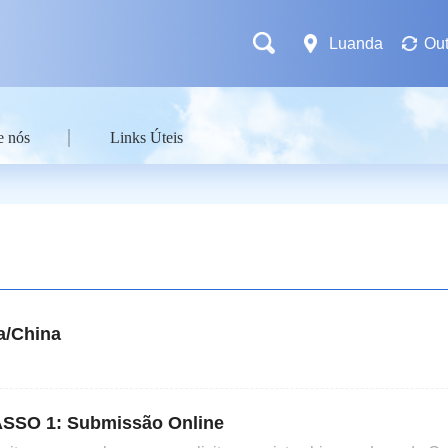
Luanda
Out
e nós
Links Úteis
a/China
ASSO 1: Submissão Online