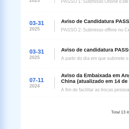
2025
PASSO 1: Submisso Online Este site para aqueles que vo solicitar um visto chins em Luanda.Cer
que escolheu o local correto. (Ver
(Verifique o canto superior direi
Aviso de Candidatura PASS
03-31
2025
PASSO 2: Submisso offline no Centro de Visto
Submisso no Centro de Vistos Por
obrigado a fornecer maisdocument
Aviso de candidatura PASS
03-31
2025
A partir do dia em que submete o pedido no Centro
recolha no 3 dia til para servio expresso. Por favor, faa a recolha durante o horrio de funcionamento no Centro
de Vistos com o original doform
Aviso da Embaixada em Ango
07-11
China (atualizado em 14 de
2024
A fim de facilitar as trocas pess
seguintes, a partir das 17:00 do 
solicitar todas as categorias de vis
Total
13
i