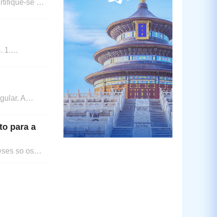
ie sesso.
 voc pode ser
(
to para a
neses so os
o Voc pode