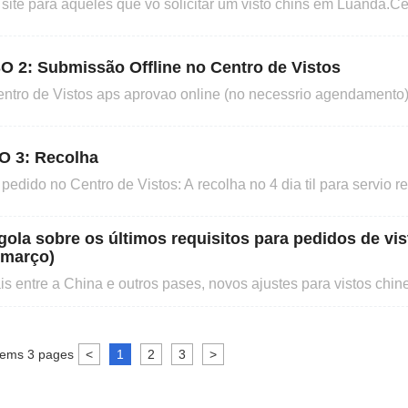
tifique-se de
ifique o canto superior direitoda pgina) 1. Crie uma conta e inic
to dapgina)2. Todos os requerentes (exceto os requ
O 2: Submissão Offline no Centro de Vistos
s aps aprovao online (no necessrio agendamento). 1.
 favor, traga os seguintes documentos, tendo a conscincia que
os no Centro, se necessrio. (1) Certificado de Pedido de Visto 
O 3: Recolha
 de Vistos: A recolha no 4 dia til para servio regular. A
ulrio de recolha. Submisso e pagamento das cand
la sobre os últimos requisitos para pedidos de vis
 março)
oais entre a China e outros pases, novos ajustes para vistos chi
dia 14 de maro de 2023 ( hora de Angola) : 1. Critrios de Aceita
to chins, incluindo visto de turista (L) . 2. P
tems
3
pages
<
1
2
3
>