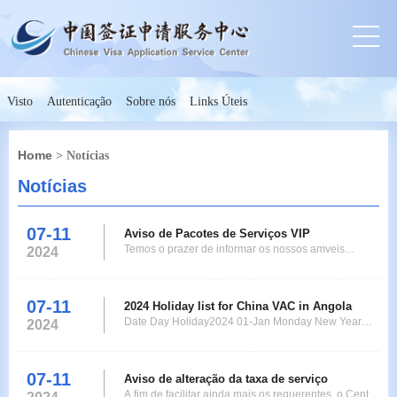
Visto
Autenticação
Sobre nós
Links Úteis
Home
> Notícias
Notícias
07-11
Aviso de Pacotes de Serviços VIP
Temos o prazer de informar os nossos amveis
2024
clientes que, a partir de 2 de fevereiro de2023, o
China Visa Application Center em Luanda lanar
contedo de servio VIP e fornecer os seguintes
07-11
2024 Holiday list for China VAC in Angola
pacotes de servios VIP: Menu 1 VIP Normal
Date Day Holiday2024 01-Jan Monday New Year
2024
(Bebidas+ impresso+ fotocpia) Acesso Premium ao
12-Feb Monday Carnival Holiday 13-Feb Tuesday
Lounge Preenc
Spring Festival (CHINA) 14-Feb Wednesday Spring
Festival (CHINA) 15-Feb Thursday Spring Festival
07-11
Aviso de alteração da taxa de serviço
(CHINA) 08-Mar Friday International Womens Day 2
A fim de facilitar ainda mais os requerentes, o Centro