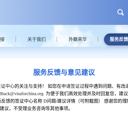
接
关于我们
外籍来华
服务反馈
服务反馈与意见建议
签证中心
的关注与支持！
如您在
申请签证
过程中遇到问题、有改
dback@visaforchina.org
为便于我们高效处理并及时回复您，建议
所反馈的签证中心名称
D
问题
/建议详情（可附截图） 感谢您的理
建议，不受理业务咨询
等
其他事项。