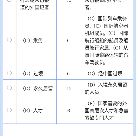
行短期采访报
J2
采访报道的外国记
道的外国记者
者;
（C）国际列车乘务
员,（C）国际航空器
机组成员,（C）国际
（C）乘务
C
航行船舶的船员及船
员随行家属,（C）从
事国际道路运输的汽
车驾驶员;
（G）过境
G
（G）经中国过境
（D）入境永久居留
（D）永久居留
D
的人员
（R）国家需要的外
（R）人才
R
国高层次人才和急需
紧缺专门人才