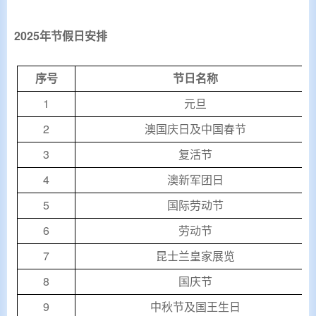
2025
年节假日安排
序号
节日名称
1
元旦
2
澳国庆日及中国春节
3
复活节
4
澳新军团日
5
国际劳动节
6
劳动节
7
昆士兰皇家展览
8
国庆节
9
中秋节及国王生日