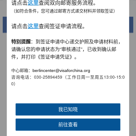
请点击
这里
查阅双向邮寄服务流程。
常见问题
（如符合条件，您可通过邮寄方式递交材料并领取签证）
美丽中国
请点击
查阅签证申请流程
。
这里
特别提醒
：到签证申请中心递交护照及申请材料前，
请确认您的申请状态为
“审核通过”
，已收到确认邮
件，并打印《签证申请凭证》。
中心邮箱：
berlincenter@visaforchina.org
咨询电话：030-25894459
（工作日周一至周五13:00-15:0
0）
锦绣华南
我已知晓
黄河流域以及蜿蜒曲折的1.8万公里海岸线
前往查看
AD