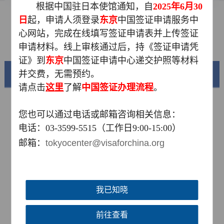
根据中国驻日本使馆通知，自
2025年6月30
资料下载
日
起，申请人须登录
东京
中国签证申请服务中
心网站，完成在线填写签证申请表并上传签证
常见问题
申请材料。线上审核通过后，持《签证申请凭
证》到
东京
中国签证申请中心递交护照等材料
并交费，无需预约。
美丽中国
请点击
这里
了解
中国签证办理流程
。
您也可以通过电话或邮箱咨询相关信息：
电话：
03-3599-5515（工作日9:00-15:00）
邮箱：
tokyocenter@visaforchina.org
我已知晓
锦绣华南
黄河流域以及蜿蜒曲折的1.8万公里海岸线
前往查看