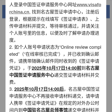
人登录中国签证申请服务中心网址
www.visafo
, 找到名古屋签证申请中心，注册后
美丽中国
rchina.cn
登录，根据提示在线填写《签证申请表》、上
传申请材料并提交，等待审核通过，并请关注
个人账号里的信息，以便及时了解申请办理进
度。
2. 如个人账号申请状态为“Online review compl
eted”（“在线审核已完成”），并已收到确认邮
件，请携带随确认邮件同时收到的《签证申请
凭证》，于
到
2025年10月
17
日14:00前
名古屋
递交签证申请材料并交
中国签证申请服务中心
锦绣华南
费。
黄河流域以及蜿蜒曲折的1.8万公里海岸线
3.
，名古屋中国签证
2025年10月
17
日14:00后
申请服务中心不再接收申请材料递交，请申请
AD
人携带《签证申请凭证》在规定的对外办公时
间内到
递交申请材料并
中国驻名古屋总领事馆