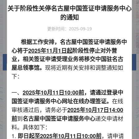
务中心的通知
国庆节、中秋节放假通知
2025-09-12
关于阶段性关停名古屋中国签证申请服务中心
的通知
关于升级签证线上办理模式的通知
2025-06-25
更新时间：2025-09-19
关于新增延伸服务的通知
2025-04-15
根据工作安排，
名古屋中国签证申请服务中
单方面免签政策常见问题解答
2024-12-02
心将于
2025年11月1日起
阶段性停止对外营
业，
相关签证申请受理业务将移交中国驻名古
签证信息
现将近期有关安排和调整通知如
屋总领事馆。
下：
签证类型及材料清单
一、
2025年10月11日10:00前
，请通过登录中
费用标准
在线
国签证申请服务中心网址在线办理签证。
申请表样例
审核通过后，请务必于
2025年10月
17
日14:00
到
递交申请材
前
名古屋中国签证申请服务中心
资料下载
料。具体如下：
常见问题
1.
，请申请
即日起至
2025年10月11日10:00前