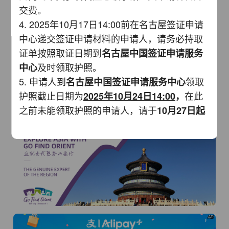
交费。
4. 2025年10月17日14:00前在名古屋签证申请
中心递交签证申请材料的申请人，请务必持取
证单按照取证日期到
AD
名古屋中国签证申请服务
及时领取护照。
中心
5. 申请人到
领取
名古屋中国签证申请服务中心
护照截止日期为
在此
2025年10月
24
日14:00
，
之前未能领取护照的申请人，请于
1
0
月
27
日起
持取证单到
领取护照。
中国驻名古屋总领事馆
AD
二、
2025年10月11日10:00
将进行系统切换，
建议申请人在此系统切换时间节点前后，暂停
填写签证申请表格，以免信息丢失。
三、
2025年10月11日10:00后
，请通过登录中
国驻名古屋总领事馆签证申请网址在线办理签
AD