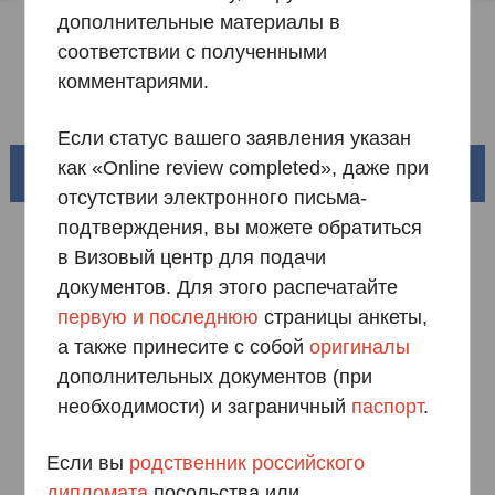
Образец анкеты
дополнительные материалы в
соответствии с полученными
Скачать документы
комментариями.
Часто задаваемые вопросы
Если статус вашего заявления указан
как «Online review completed», даже при
Прекрасный Китай
отсутствии электронного письма-
подтверждения, вы можете обратиться
в Визовый центр для подачи
документов. Для этого распечатайте
первую и последнюю
страницы анкеты,
а также принесите с собой
оригиналы
дополнительных документов (при
необходимости) и заграничный
паспорт
.
Южный Китай
Если вы
родственник российского
Бассейн реки Хуанхэ и 18 000 километров
дипломата
посольства или
извилистой береговой линии