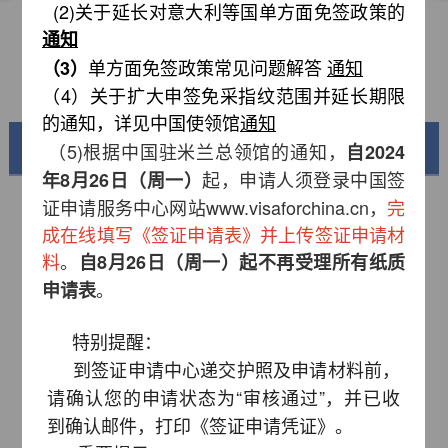
(2)关于延长对意大利等国单方面免签政策的
资料下载
通知
单方面免签政策常见问题解答
（3）
通知
常见问题
（4）
关于扩大申签免采指纹范围并延长期限
的通知，详见中国使领馆
通知
（5)根据中国驻米兰总领馆的通知，
美丽中国
自2024
起，申请人须登录中国签
年8月26日（周一）
证申请服务中心网站www.visaforchina.cn，
完
成在线填写《签证申请表》并上传签证申请材
料
。
自8月26日（周一）起不再受理所有纸质
。
申请表
特别提醒：
到签证申请中心递交护照及申请材料前，
请确认您的申请状态为“审核通过”，并已收
锦绣华南
到确认邮件，打印《签证申请凭证》。
黄河流域以及蜿蜒曲折的1.8万公里海岸线