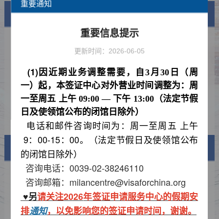
重要通知
通知公告
查看更多
重要信息提示
关于米兰中国签证申请服务中心调整对
2026-03-13
外营业时间的通知
更新时间：2026-06-05
2026年米兰中心放假通知
2025-12-24
(1)
因近期业务调整需要，自
3月30日（周
关于延长对意大利等国单方面免签政策
2025-11-05
一）起，本签证中心对外营业时间调整为：
周
的通知
领事服务中心海外上线外籍人员来华咨
2025-09-09
一至周五
上午
09:00 — 下午 13:00（法定节假
询服务
日及使领馆公布的闭馆日除外）
驻意大利使馆提醒中国签证申请人谨防
2025-06-09
电话和邮件咨询时间为：
电信网络诈骗（转发）
周一至周五
上午
9：00-15
：
00。
（法定节假日及使领馆公布
签证信息
的闭馆日除外）
咨询电话：0039-02-38246110
签证类型及材料清单
咨询邮箱：milancentre@visaforchina.org
另
请关注
2026
年签证申请服务中心的假期安
♥
费用标准
排
，以免影响您的签证申请时间，谢谢。
通知
如何填写签证申请表