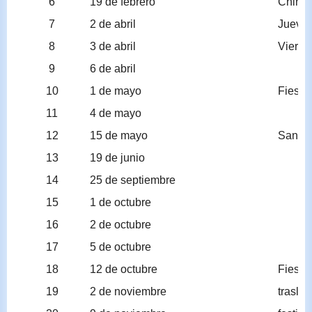
6
19 de febrero
Chines
7
2 de abril
Jueves
8
3 de abril
Vierne
9
6 de abril
10
1 de mayo
Fiesta 
11
4 de mayo
12
15 de mayo
San Is
13
19 de junio
14
25 de septiembre
15
1 de octubre
16
2 de octubre
17
5 de octubre
18
12 de octubre
Fiesta
19
2 de noviembre
trasla