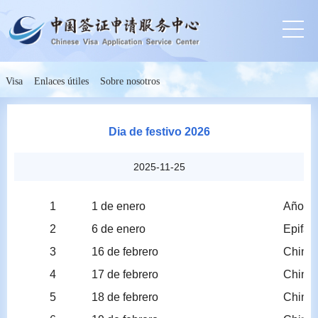
Visa
Enlaces útiles
Sobre nosotros
Dia de festivo 2026
2025-11-25
1
1 de enero
Año N
2
6 de enero
Epifan
3
16 de febrero
Chines
4
17 de febrero
Chines
5
18 de febrero
Chines