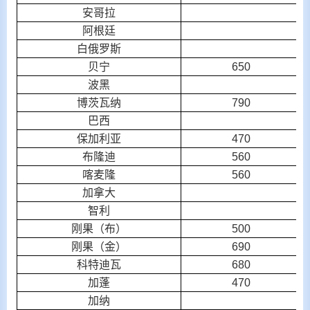
安哥拉
阿根廷
白俄罗斯
贝宁
650
波黑
博茨瓦纳
790
巴西
保加利亚
470
布隆迪
560
喀麦隆
560
加拿大
智利
刚果（布）
500
刚果（金）
690
科特迪瓦
680
加蓬
470
加纳