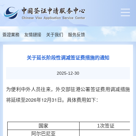
簽證業務
友情鏈接
关于我们
服务反馈
关于延长阶段性调减签证费措施的通知
2025-12-30
为便利中外人员往来，外交部驻港公署签证费用调减措施
将延续至
2026
年
12
月
31
日。具体费用如下：
国家
1
次签证
阿尔巴尼亚