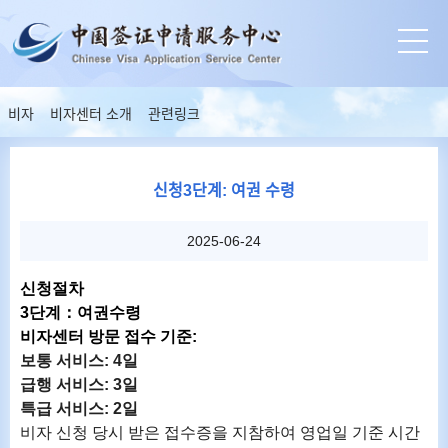
비자
비자센터 소개
관련링크
신청3단계: 여권 수령
2025-06-24
신청절차
3
단계
：
여권수령
비자센터 방문 접수 기준
:
보통 서비스
:
4
일
급행 서비스
: 3
일
특급 서비스
: 2
일
비자 신청 당시 받은 접수증을 지참하여 영업일 기준 시간