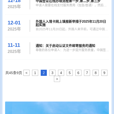
12-18
中国签证在线办理流程第一步,第二步,第三步
件服务恢复后，我们将及时更新相关通知。 如申请人
申请人需要在线支付服务费用（加急/普通），然后访
2025年
有紧急事项，可网上选择于新德里或加尔各答的中国签
问网站填写申请表并上传所需文件，同时上传付款确认
证申请服务中心
邮件。请注意，服务类型一旦选择后无法更改。签证费
将在您前往签证中心提交护照时收取。 请根据您希望
外国人入境卡网上填报新举措于2025年11月20日
12-01
起实施
申请的服务类型点击以下链接： 中国签证服务费 加急
2025年
自2025年11月20日起，外国人来华前，可通过中国国
服务https://visa.vfsglobal.com/inx/en/chn/ff-info 中国
家移民管理局政府网站、政务服务平台、移民局12367
签证服
APP和微信（支付宝）小程序、手机端扫描入境卡填报
11-11
码等渠道，在网上填报入境相关信息。 1. 入境卡填报
通知：关于启动认证文件邮寄服务的通知
网址界面 https://s.nia.gov.cn/ArrivalCardFillingPC/ 2.
尊敬的各位申请人：为进一步提升服务质量，中国签证
2025年
入境
申请服务中心现已正式开通认证文件邮寄递送服务。申
请人可在提交认证文件时，自愿选择使用该邮寄服务。
有关具体收费标准，请参阅费用标准。 https://www.vis
aforchina.cn/BOM3_ZH/renzhengyewu/jichuzhishi/fei
共
45
条
9
页
<
1
2
3
4
5
6
7
8
9
yongbiaozhunjishixian 特此通知。中国签证申请服务
>
中心 2025